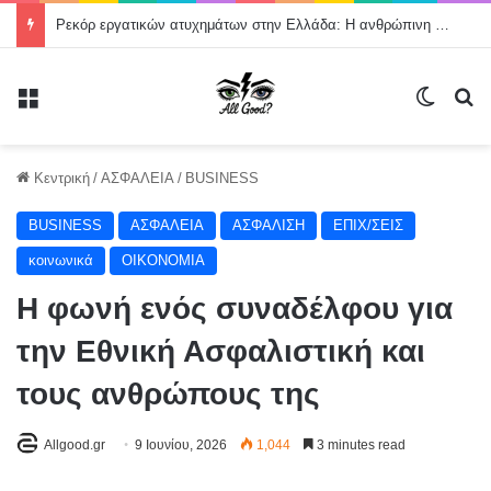
Ρεκόρ εργατικών ατυχημάτων στην Ελλάδα: Η ανθρώπινη ζωή δεν μπορεί να θεωρείται κόστος παραγωγής
Μενού
Switch
Α
Κεντρική
/
ΑΣΦΑΛΕΙΑ
/
BUSINESS
BUSINESS
ΑΣΦΑΛΕΙΑ
ΑΣΦΑΛΙΣΗ
ΕΠΙΧ/ΣΕΙΣ
κοινωνικά
ΟΙΚΟΝΟΜΙΑ
Η φωνή ενός συναδέλφου για
την Εθνική Ασφαλιστική και
τους ανθρώπους της
Allgood.gr
9 Ιουνίου, 2026
1,044
3 minutes read