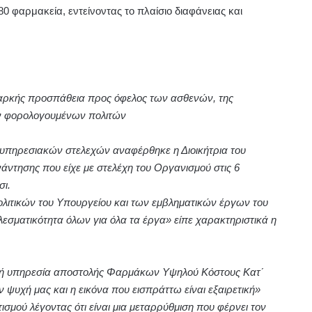
80 φαρμακεία, εντείνοντας το πλαίσιο διαφάνειας και
 διαρκής προσπάθεια προς όφελος των ασθενών, της
ων φορολογουμένων πολιτών
υπηρεσιακών στελεχών αναφέρθηκε η Διοικήτρια του
ντησης που είχε με στελέχη του Οργανισμού στις 6
σι.
λιτικών του Υπουργείου και των εμβληματικών έργων του
εσματικότητα όλων για όλα τα έργα» είπε χαρακτηριστικά η
κή υπηρεσία αποστολής Φαρμάκων Υψηλού Κόστους Κατ΄
ν ψυχή μας και η εικόνα που εισπράττω είναι εξαιρετική»
σμού λέγοντας ότι είναι μια μεταρρύθμιση που φέρνει τον