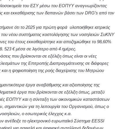
α Νοσοκομεία του ΕΣΥ μέσω του ΕΟΠΥΥ αναγνωρίζοντας
ής και εκκαθάρισης των δαπανών βάσει των DRG’s από τον
σήμανε ότι το 2025 για πρώτη φορά υλοποιήθηκε ιατρικός
ι του νέου συστήματος κοστολόγησης των νοσηλειών ΣυΚΝΥ
ήνες του έτους εκκαθαρίστηκε και αποζημιώθηκε το 98,60%
 523 € μέσα σε λιγότερο από 4 ημέρες.
σεις που βρίσκονται σε εξέλιξη όπως είναι οι νέες
ελεσμάτων της Επιτροπής Διαπραγμάτευσης σε διάφορες
και η ψηφιοποίηση της ροής διαχείρισης του Μητρώου
μαντικότερα έργα αναβάθμισης και αξιοποίησης της
ληματικά έργα που βρίσκονται σε εξέλιξη όπως, μεταξύ
δομές ΕΟΠΥΥ και η σύνταξη των οικονομικών καταστάσεων
, σημαντικών για τη λειτουργία του Οργανισμού, όπως ο
νοσηλειών, ο εσωτερικός έλεγχος κ.α.
ων ανέδειξε το ηλεκτρονικό ευρωπαϊκό Σύστημα EESSI
ormation) για ασφαλή και ψηφιακή ανταλλαγή δεδομένων