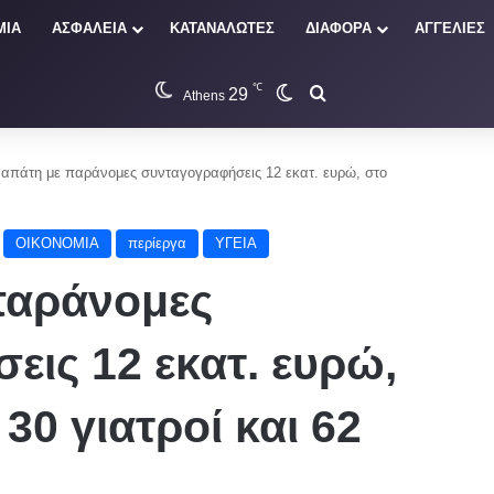
ΜΙΑ
ΑΣΦΑΛΕΙΑ
ΚΑΤΑΝΑΛΩΤΕΣ
ΔΙΑΦΟΡΑ
ΑΓΓΕΛΙΕΣ
℃
29
Switch skin
Αναζήτηση
Athens
 απάτη με παράνομες συνταγογραφήσεις 12 εκατ. ευρώ, στο
ΟΙΚΟΝΟΜΙΑ
περίεργα
ΥΓΕΙΑ
παράνομες
ις 12 εκατ. ευρώ,
30 γιατροί και 62