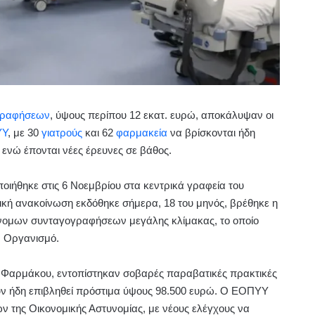
γραφήσεων
, ύψους περίπου 12 εκατ. ευρώ, αποκάλυψαν οι
ΥΥ
, με 30
γιατρούς
και 62
φαρμακεία
να βρίσκονται ήδη
 ενώ έπονται νέες έρευνες σε βάθος.
οιήθηκε στις 6 Νοεμβρίου στα κεντρικά γραφεία του
ική ανακοίνωση εκδόθηκε σήμερα, 18 του μηνός, βρέθηκε η
νομων συνταγογραφήσεων μεγάλης κλίμακας, το οποίο
ν Οργανισμό.
 Φαρμάκου, εντοπίστηκαν σοβαρές παραβατικές πρακτικές
ουν ήδη επιβληθεί πρόστιμα ύψους 98.500 ευρώ. Ο ΕΟΠΥΥ
ν της Οικονομικής Αστυνομίας, με νέους ελέγχους να