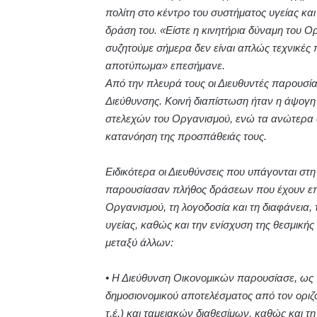
πολίτη στο κέντρο του συστήματος υγείας κα
δράση του. «Είστε η κινητήρια δύναμη του Ο
συζητούμε σήμερα δεν είναι απλώς τεχνικές 
αποτύπωμα» επεσήμανε.
Από την πλευρά τους οι Διευθυντές παρουσία
Διεύθυνσης. Κοινή διαπίστωση ήταν η άψογ
στελεχών του Οργανισμού, ενώ τα ανώτερα στ
κατανόηση της προσπάθειάς τους.
Ειδικότερα οι Διευθύνσεις που υπάγονται σ
παρουσίασαν πλήθος δράσεων που έχουν επιτ
Οργανισμού, τη λογοδοσία και τη διαφάνεια,
υγείας, καθώς και την ενίσχυση της θεσμικ
μεταξύ άλλων:
• Η Διεύθυνση Οικονομικών παρουσίασε, ως
δημοσιονομικού αποτελέσματος από τον οριζ
τ.έ.) και ταμειακών διαθεσίμων, καθώς και