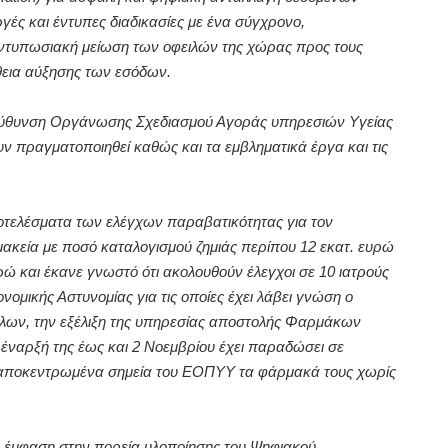
γές και έντυπες διαδικασίες με ένα σύγχρονο,
εντυπωσιακή μείωση των οφειλών της χώρας προς τους
εια αύξησης των εσόδων.
Διεύθυνση Οργάνωσης Σχεδιασμού Αγοράς υπηρεσιών Υγείας
ν πραγματοποιηθεί καθώς και τα εμβληματικά έργα και τις
τελέσματα των ελέγχων παραβατικότητας για τον
μακεία με ποσό καταλογισμού ζημιάς περίπου 12 εκατ. ευρώ
ώ και έκανε γνωστό ότι ακολουθούν έλεγχοι σε 10 ιατρούς
νομικής Αστυνομίας για τις οποίες έχει λάβει γνώση ο
λλων, την εξέλιξη της υπηρεσίας αποστολής Φαρμάκων
έναρξή της έως και 2 Νοεμβρίου έχει παραδώσει σε
 64 αποκεντρωμένα σημεία του ΕΟΠΥΥ τα φάρμακά τους χωρίς
η έμφαση στην πορεία υλοποίησης του Ψηφιακού