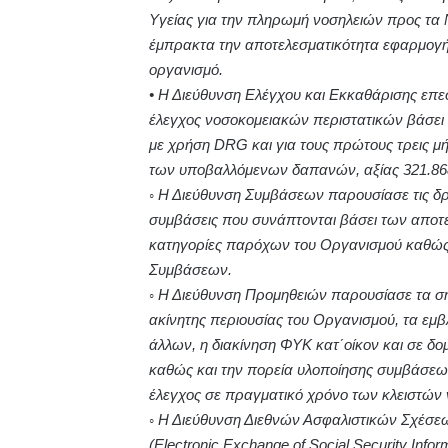
Υγείας για την πληρωμή νοσηλειών προς τ
έμπρακτα την αποτελεσματικότητα εφαρμογ
οργανισμό.
• Η Διεύθυνση Ελέγχου και Εκκαθάρισης επε
έλεγχος νοσοκομειακών περιστατικών βάσε
με χρήση DRG και για τους πρώτους τρεις μ
των υποβαλλόμενων δαπανών, αξίας 321.868.
◦ Η Διεύθυνση Συμβάσεων παρουσίασε τις δρά
συμβάσεις που συνάπτονται βάσει των αποτ
κατηγορίες παρόχων του Οργανισμού καθώς 
Συμβάσεων.
◦ Η Διεύθυνση Προμηθειών παρουσίασε τα ση
ακίνητης περιουσίας του Οργανισμού, τα εμβ
άλλων, η διακίνηση ΦΥΚ κατ΄οίκον και σε 
καθώς και την πορεία υλοποίησης συμβάσεων
έλεγχος σε πραγματικό χρόνο των κλειστών 
◦ Η Διεύθυνση Διεθνών Ασφαλιστικών Σχέσε
(Electronic Exchange of Social Security Inf