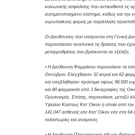
κοινωνικής ασφάλισης που αντικαθιστά τις αρ
αυτοματοποιημένο σύστημα, καθώς και την 
ευρωπαϊκούς φορείς με παράλληλη προσπάθ
Οι Διευθύνσεις που υπάγονται στη Γενική 
παρουσίασαν αναλυτικά τις δράσεις που έχου
μεταρρυθμίσεις που βρίσκονται σε εξέλιξη.
• Η Διεύθυνση Φαρμάκου παρουσίασε τα απο
Οκτώβριο: Ελέγχθηκαν 32 ιατροί και 62 φαρ
και υπεβλήθησαν πρόστιμα ύψους 98.500 ευρ
και 80 φαρμακεία από 3 δικογραφίες της Οικο
Οργανισμός. Επίσης, παρουσίασε, μεταξύ ά
Υψηλού Κόστους Κατ΄Οίκον η οποία από την 
141.047 ασθενείς είτε Κατ’ Οίκον είτε στα
ταλαιπωρίες και αναμονές.
• Η Διεύθυνση Πληροφορικής έδωσε ιδιαίτερ