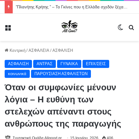
”Πλανήτης Κρήτης ” – Το Γκίνες που η Ελλάδα σχεδόν ξέχασε -Χορός στον οδικό άξονα της Κρήτης, Χανιά- Άγιος Νικόλαος μήκους 200000 μέτρων .
Μενού
Switch
Α
Κεντρική
/
ΑΣΦΑΛΕΙΑ
/
ΑΣΦΑΛΙΣΗ
ΑΣΦΑΛΙΣΗ
ΑΝΤΡΑΣ
ΓΥΝΑΙΚΑ
ΕΠΙΧ/ΣΕΙΣ
κοινωνικά
ΠΑΡΟΥΣΙΑΣΗ ΑΣΦΑΛΙΣΤΩΝ
Όταν οι συμφωνίες μένουν
λόγια – Η ευθύνη των
στελεχών απέναντι στους
ανθρώπους της παραγωγής
Συντακτική Ομάδα Allgood.gr
15 Ιουνίου, 2026
406