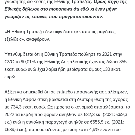
γνώση της διοίκησης της Εθνικής Τράπεζας.
Όμως πηγή της
Εθνικής δήλωσε στο mononews ότι εδώ κι έναν μήνα
γνώριζαν τις επαφές που πραγματοποιούνταν.
«Η Εθνική Τράπεζα δεν αιφνιδιάστηκε από τις ραγδαίες
εξελίξεις», αναφέρουν.
Υπενθυμίζεται ότι η Εθνική Τράπεζα πούλησε το 2021 στην
CVC το 90,01% της Εθνικής Ασφαλιστικής έχοντας δώσει 355
εκατ. ευρώ ενώ έχει λάβει ήδη μερίσματα ύψους 130 εκατ.
ευρώ.
Αξίζει να σημειωθεί ότι σε επίπεδο παραγωγής ασφαλίστρων,
η Εθνική Ασφαλιστική βρίσκεται στη δεύτερη θέση της αγοράς
με 734,3 εκατ. ευρώ. Ως προς τα οικονομικά αποτελέσματα, το
2022 τα κέρδη προ φόρων ανήλθαν σε €32,3 εκ. (2021: €69,3
εκ.) ενώ η συνολική παραγωγή ανήλθε σε €655,9 εκ. (2021:
€689,6 εκ.), παρουσιάζοντας μείωση κατά 4,9% έναντι του