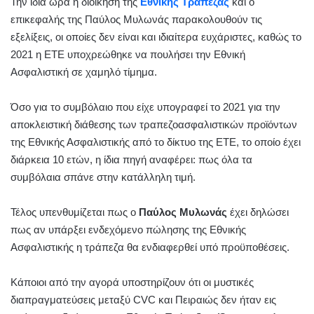
Την ίδια ώρα η διοίκηση της
Εθνικής Τράπεζας
και ο
επικεφαλής της Παύλος Μυλωνάς παρακολουθούν τις
εξελίξεις, οι οποίες δεν είναι και ιδιαίτερα ευχάριστες, καθώς το
2021 η ΕΤΕ υποχρεώθηκε να πουλήσει την Εθνική
Ασφαλιστική σε χαμηλό τίμημα.
Όσο για το συμβόλαιο που είχε υπογραφεί το 2021 για την
αποκλειστική διάθεσης των τραπεζοασφαλιστικών προϊόντων
της Εθνικής Ασφαλιστικής από το δίκτυο της ΕΤΕ, το οποίο έχει
διάρκεια 10 ετών, η ίδια πηγή αναφέρει: πως όλα τα
συμβόλαια σπάνε στην κατάλληλη τιμή.
Τέλος υπενθυμίζεται πως ο
Παύλος Μυλωνάς
έχει δηλώσει
πως αν υπάρξει ενδεχόμενο πώλησης της Εθνικής
Ασφαλιστικής η τράπεζα θα ενδιαφερθεί υπό προϋποθέσεις.
Κάποιοι από την αγορά υποστηρίζουν ότι οι μυστικές
διαπραγματεύσεις μεταξύ CVC και Πειραιώς δεν ήταν εις