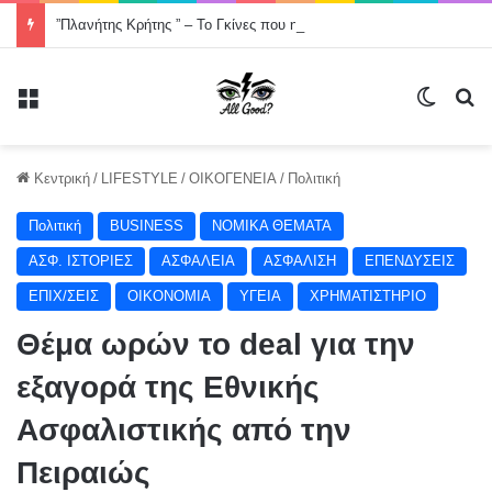
”Πλανήτης Κρήτης ” – Το Γκίνες που η Ελλάδα σχεδόν ξέχασε -Χορός στον οδικό άξονα της Κρήτης, Χανιά- Άγιος Νικόλαος μήκους 200000 μέτρων .
Μενού
Switch
Α
Κεντρική
/
LIFESTYLE
/
ΟΙΚΟΓΕΝΕΙΑ
/
Πολιτική
Πολιτική
BUSINESS
NOMIKA ΘΕΜΑΤΑ
ΑΣΦ. ΙΣΤΟΡΙΕΣ
ΑΣΦΑΛΕΙΑ
ΑΣΦΑΛΙΣΗ
ΕΠΕΝΔΥΣΕΙΣ
ΕΠΙΧ/ΣΕΙΣ
ΟΙΚΟΝΟΜΙΑ
ΥΓΕΙΑ
ΧΡΗΜΑΤΙΣΤΗΡΙΟ
Θέμα ωρών το deal για την
εξαγορά της Εθνικής
Ασφαλιστικής από την
Πειραιώς