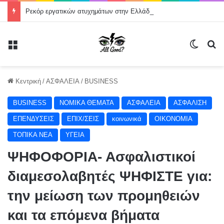
Ρεκόρ εργατικών ατυχημάτων στην Ελλάδα: Η ανθρώπινη ζωή δεν μπορεί να θεωρείται κόστος παραγωγής
Μενού
Switch
Α
Κεντρική
/
ΑΣΦΑΛΕΙΑ
/
BUSINESS
BUSINESS
NOMIKA ΘΕΜΑΤΑ
ΑΣΦΑΛΕΙΑ
ΑΣΦΑΛΙΣΗ
ΕΠΕΝΔΥΣΕΙΣ
ΕΠΙΧ/ΣΕΙΣ
κοινωνικά
ΟΙΚΟΝΟΜΙΑ
ΤΟΠΙΚΑ ΝΕΑ
ΥΓΕΙΑ
ΨΗΦΟΦΟΡΙΑ- Ασφαλιστικοί
διαμεσολαβητές ΨΗΦΙΣΤΕ για:
την μείωση των προμηθειών
και τα επόμενα βήματα