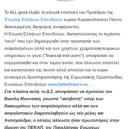
Το ALL good έλαβε τη κάτωθι επιστολή του Προέδρου της
Ένωσης Ελλήνων Επενδυτών
κυρίου Κυριακόπουλου Γιάννη
διακεκριμένος δικηγόρος αναφέροντας:
H Eνωση Ελλήνων Επενδυτών, διαπιστώνοντας το τεράστιο
“κενό” που έχει δημιουργηθεί στην προστασία των
ασφαλισμένων αλλά και των χρηστών χρηματοοικονομικών
υπηρεσιών εν γένει (“financial end users”), αποφάσισε να
ενεργοποιηθεί και στον τομέα αυτόν, που άλλωστε αποτελεί
και καταστατικό της σκοπό αλλά αποτελεί και το κύριο
αντικείμενο δραστηριοποίησης της Ευρωπαϊκής Ομοσπονδίας
Ενώσεων Eπενδυτών
www.betterfinance.eu
.
Στα πλαίσια αυτά, το Δ.Σ. αποφάσισε να προτείνει τον
Βασίλη Μουντακη, γνωστό “ακτιβιστή” υπέρ των
δικαιωμάτων των ασφαλισμένων αλλά και των
ασφαλιστικών διαμεσολαβητών ώς νέο μέλος και
Αντιπρόεδρο, ο οποίος άλλωστε ήταν πρωτοπόρος στην
ίδρυση της ΠΕΚΑΠ, της Πανελλήνιας Ενώσεως