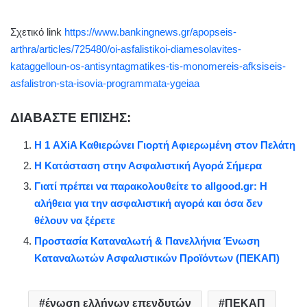
Σχετικό link
https://www.bankingnews.gr/apopseis-
arthra/articles/725480/oi-asfalistikoi-diamesolavites-
kataggelloun-os-antisyntagmatikes-tis-monomereis-afksiseis-
asfalistron-sta-isovia-programmata-ygeiaa
ΔΙΑΒΑΣΤΕ ΕΠΙΣΗΣ:
Η 1 AXiA Καθιερώνει Γιορτή Αφιερωμένη στον Πελάτη
Η Κατάσταση στην Ασφαλιστική Αγορά Σήμερα
Γιατί πρέπει να παρακολουθείτε το allgood.gr: Η
αλήθεια για την ασφαλιστική αγορά και όσα δεν
θέλουν να ξέρετε
Προστασία Καταναλωτή & Πανελλήνια Ένωση
Καταναλωτών Ασφαλιστικών Προϊόντων (ΠΕΚΑΠ)
ένωση ελλήνων επενδυτών
ΠΕΚΑΠ