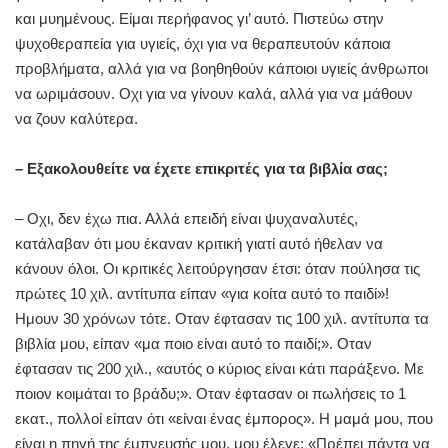
και μυημένους. Είμαι περήφανος γι’ αυτό. Πιστεύω στην
ψυχοθεραπεία για υγιείς, όχι για να θεραπευτούν κάποια
προβλήματα, αλλά για να βοηθηθούν κάποιοι υγιείς άνθρωποι
να ωριμάσουν. Οχι για να γίνουν καλά, αλλά για να μάθουν
να ζουν καλύτερα.
– Εξακολουθείτε να έχετε επικριτές για τα βιβλία σας;
– Οχι, δεν έχω πια. Αλλά επειδή είναι ψυχαναλυτές,
κατάλαβαν ότι μου έκαναν κριτική γιατί αυτό ήθελαν να
κάνουν όλοι. Οι κριτικές λειτούργησαν έτσι: όταν πούλησα τις
πρώτες 10 χιλ. αντίτυπα είπαν «για κοίτα αυτό το παιδί»!
Ημουν 30 χρόνων τότε. Οταν έφτασαν τις 100 χιλ. αντίτυπα τα
βιβλία μου, είπαν «μα ποιο είναι αυτό το παιδί;». Οταν
έφτασαν τις 200 χιλ., «αυτός ο κύριος είναι κάτι παράξενο. Με
ποιον κοιμάται το βράδυ;». Οταν έφτασαν οι πωλήσεις το 1
εκατ., πολλοί είπαν ότι «είναι ένας έμπορος». Η μαμά μου, που
είναι η πηγή της έμπνευσής μου, μου έλεγε: «Πρέπει πάντα να