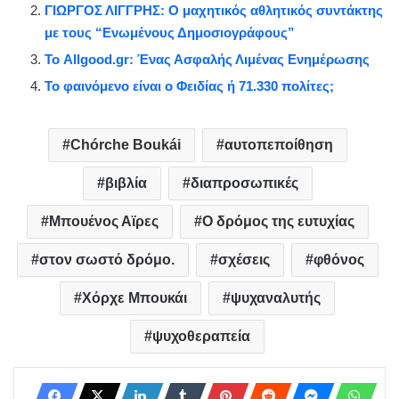
ΓΙΩΡΓΟΣ ΛΙΓΓΡΗΣ: Ο μαχητικός αθλητικός συντάκτης
με τους “Ενωμένους Δημοσιογράφους”
Το Allgood.gr: Ένας Ασφαλής Λιμένας Ενημέρωσης
Το φαινόμενο είναι ο Φειδίας ή 71.330 πολίτες;
Chórche Boukái
αυτοπεποίθηση
βιβλία
διαπροσωπικές
Μπουένος Αϊρες
Ο δρόμος της ευτυχίας
στον σωστό δρόμο.
σχέσεις
φθόνος
Χόρχε Μπουκάι
ψυχαναλυτής
ψυχοθεραπεία