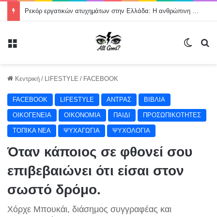
Ρεκόρ εργατικών ατυχημάτων στην Ελλάδα: Η ανθρώπινη ζωή δεν μπορεί να θεωρείται κόστος παραγωγής
Μενού
Switch
Α
Κεντρική
/
LIFESTYLE
/
FACEBOOK
FACEBOOK
LIFESTYLE
ΑΝΤΡΑΣ
ΒΙΒΛΙΑ
ΟΙΚΟΓΕΝΕΙΑ
ΟΙΚΟΝΟΜΙΑ
ΠΑΙΔΙ
ΠΡΟΣΩΠΙΚΟΤΗΤΕΣ
ΤΟΠΙΚΑ ΝΕΑ
ΨΥΧΑΓΩΓΙΑ
ΨΥΧΟΛΟΓΙΑ
Όταν κάποιος σε φθονεί σου
επιβεβαιώνει ότι είσαι στον
σωστό δρόμο.
Χόρχε Μπουκάι, διάσημος συγγραφέας και