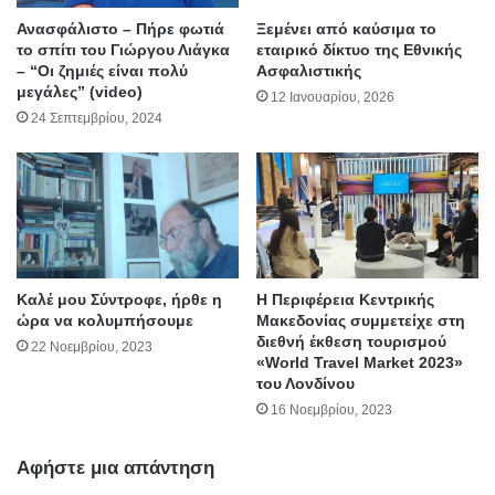
Ανασφάλιστο – Πήρε φωτιά
Ξεμένει από καύσιμα το
το σπίτι του Γιώργου Λιάγκα
εταιρικό δίκτυο της Εθνικής
– “Οι ζημιές είναι πολύ
Ασφαλιστικής
μεγάλες” (video)
12 Ιανουαρίου, 2026
24 Σεπτεμβρίου, 2024
Καλέ μου Σύντροφε, ήρθε η
Η Περιφέρεια Κεντρικής
ώρα να κολυμπήσουμε
Μακεδονίας συμμετείχε στη
διεθνή έκθεση τουρισμού
22 Νοεμβρίου, 2023
«World Travel Market 2023»
του Λονδίνου
16 Νοεμβρίου, 2023
Αφήστε μια απάντηση