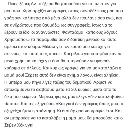
– Ποιος ξέρει; Αν το ήξερα θα μπορούσα να το πω στον γιο
μου που τώρα αρχίζει να γράφει, στους συναδέλφους μου που
γράφουν καλύτερα από μένα αλλά δεν πουλάνε όσο εγώ, και
σε ανθρώπους που θαυμάζω ως συγγραφείς. Ισως να το
ξέρουν οι ίδιοι οι αναγνώστες. Φαντάζομαι κάποιους λόγους.
Χρησιμοποιώ τα παραμύθια σαν διδακτική μέθοδο και αυτό
αρέσει στον κόσμο. Μιλάω για τον εαυτό μου και όχι για
εκείνους, και αυτό τους αρέσει. Και μιλάω για όσα φάνηκαν σε
μένα χρήσιμα και όχι για όσα θα μπορούσαν να φανούν
χρήσιμα σε άλλους. Και κυρίως γράφω για να με καταλάβει η
μαμά μου! Ξέρετε αυτό δεν είναι σχήμα λόγου, είναι αλήθεια.
Η μητέρα μου πήγε λίγες τάξεις του δημοτικού. Αρχισε να
απολαμβάνει το διάβασμα μετά τα 30, κυρίως μέσα από τα
δικά μου κείμενα. Μερικές φορές μού έλεγε «δεν καταλαβαίνω
τίποτα». Και της εξηγούσα. «Και γιατί δεν γράφεις όπως μου τα
εξηγείς;» ήταν η απάντηση. Κι έτσι άρχισα να γράφω έτσι. Και
αν μπορούσε να το καταλάβει η μαμά μου, θα μπορούσε και ο
Στίβεν Χόκινγκ!