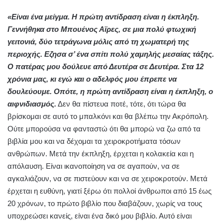
«Είναι ένα μείγμα. Η πρώτη αντίδραση είναι η έκπληξη.
Γεννήθηκα στο Μπουένος Αϊρες, σε μια πολύ φτωχική
γειτονιά, δύο τετράγωνα μόλις από τη χωματερή της
περιοχής. Εζησα σ’ ένα σπίτι πολύ χαμηλής μεσαίας τάξης.
Ο πατέρας μου δούλευε από Δευτέρα σε Δευτέρα. Στα 12
χρόνια μας, κι εγώ και ο αδελφός μου έπρεπε να
δουλεύουμε. Οπότε, η πρώτη αντίδραση είναι η έκπληξη, ο
αιφνιδιασμός.
Δεν θα πίστευα ποτέ, τότε, ότι τώρα θα
βρίσκομαι σε αυτό το μπαλκόνι και θα βλέπω την Ακρόπολη.
Ούτε μπορούσα να φανταστώ ότι θα μπορώ να ζω από τα
βιβλία μου και να δέχομαι τα χειροκροτήματα τόσων
ανθρώπων. Μετά την έκπληξη, έρχεται η κολακεία και η
απόλαυση. Είναι ικανοποίηση να σε αγαπούν, να σε
αγκαλιάζουν, να σε πιστεύουν και να σε χειροκροτούν. Μετά
έρχεται η ευθύνη, γιατί ξέρω ότι πολλοί άνθρωποι από 15 έως
20 χρόνων, το πρώτο βιβλίο που διαβάζουν, χωρίς να τους
υποχρεώσει κανείς, είναι ένα δικό μου βιβλίο. Αυτό είναι