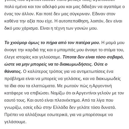
πολύ εμένα και τον αδελφό μου και μας δίδαξαν να αγαπάμε ο
ένας τον άλλον. Και ποτέ δεν μας σύγκριναν. Εδιναν στον
καθένα την αξία που είχε. Η αυτοπεποίθηση, λοιπόν, δεν είναι
δικό μου χάρισμα. Είναι η τέχνη των γονιών μου.
Το χιούμορ όμως το πήρα από τον πατέρα μου.
Η μαμά μου
άνοιγε την καρδιά της και ο μπαμπάς μου άνοιγε το στόμα του,
έλεγε ιστορίες και γελούσαμε.
Τίποτα δεν είναι τόσο σοβαρό,
ώστε να μην μπορείς να το διακωμωδήσεις. Ούτε ο
θάνατος.
Ο καλύτερος τρόπος για να αντιμετωπίσεις ένα
πρόβλημα είναι να μπορείς να γελάσεις, και να διακωμωδείς
τα ίδια σου τα ελαττώματα. Με ρωτούν πώς η Αργεντινή
κατάφερε να επιβιώσει. Νομίζω ότι οι Αργεντίνοι γελούν με τον
εαυτό τους. Και αυτό είναι πλεονέκτημα. Από τα λίγα που
γνωρίζω, εσείς εδώ στην Ελλάδα δεν γελάτε τόσο δυνατά.
Πρέπει να αλλάξουμε εσωτερικά, για να μπορέσουμε να
γελάσουμε.