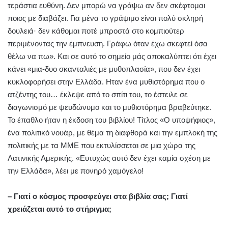
τεράστια ευθύνη. Δεν μπορώ να γράψω αν δεν σκέφτομαι
ποιος με διαβάζει. Για μένα το γράψιμο είναι πολύ σκληρή
δουλειά· δεν κάθομαι ποτέ μπροστά στο κομπιούτερ
περιμένοντας την έμπνευση. Γράφω όταν έχω σκεφτεί όσα
θέλω να πω». Και σε αυτό το σημείο μάς αποκαλύπτει ότι έχει
κάνει «μια-δυο σκανταλιές με μυθοπλασία», που δεν έχει
κυκλοφορήσει στην Ελλάδα. Ηταν ένα μυθιστόρημα που ο
ατζέντης του… έκλεψε από το σπίτι του, το έστειλε σε
διαγωνισμό με ψευδώνυμο και το μυθιστόρημα βραβεύτηκε.
Το έπαθλο ήταν η έκδοση του βιβλίου! Τίτλος «Ο υποψήφιος»,
ένα πολιτικό νουάρ, με θέμα τη διαφθορά και την εμπλοκή της
πολιτικής με τα ΜΜΕ που εκτυλίσσεται σε μια χώρα της
Λατινικής Αμερικής. «Ευτυχώς αυτό δεν έχει καμία σχέση με
την Ελλάδα», λέει με πονηρό χαμόγελο!
– Γιατί ο κόσμος προσφεύγει στα βιβλία σας; Γιατί
χρειάζεται αυτό το στήριγμα;