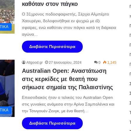
καθόταν στον πάγκο
Ο 31χρονος ποδοσφαιριστής, Σέρχιο Αλμπέρτο
Χαουρέγκι, δολοφονήθηκε εν ψυχρώ με έξι
ΤΙΚΑ
σφαίρες, ενώ καθόταν στον πάγκο κατά τη διάρκεια
αγώνα…
Διαβάστε Περισσότερα
Allgood.gr
27 Ιανουαρίου, 2024
0
1,145
Australian Open: Αναστάτωση
στις κερκίδες με θεατή που
σήκωσε σημαία της Παλαιστίνης
Επεισοδιακός ήταν ο τελικός του Australian Open
στις γυναίκες ανάμεσα στην Αρίνα Σαμπαλένκα και
ΤΙΚΑ
την Τσινγουέν Ζενγκ, με ένα θεατή…
Διαβάστε Περισσότερα