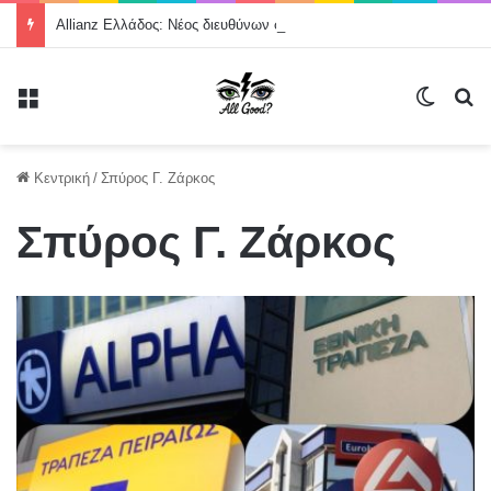
Allianz Ελλάδος: Νέος διευθύνων σύμβουλος ο Ερσίν Πακ
Μενού
Switch
Α
Κεντρική
/
Σπύρος Γ. Ζάρκος
Σπύρος Γ. Ζάρκος