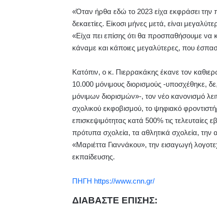
«Όταν ήρθα εδώ το 2023 είχα εκφράσει την π
δεκαετίες. Είκοσι μήνες μετά, είναι μεγαλύτ
«Είχα πει επίσης ότι θα προσπαθήσουμε να 
κάναμε και κάποιες μεγαλύτερες, που έσπα
Κατόπιν, ο κ. Πιερρακάκης έκανε τον καθιε
10.000 μόνιμους διορισμούς -υποσχέθηκε, δε
μόνιμων διορισμών»-, τον νέο κανονισμό λειτ
σχολικού εκφοβισμού, το ψηφιακό φροντιστήρ
επισκεψιμότητας κατά 500% τις τελευταίες ε
πρότυπα σχολεία, τα αθλητικά σχολεία, τη
«Μαριέττα Γιαννάκου», την εισαγωγή λογοτεχ
εκπαίδευσης.
ΠΗΓΗ https://www.cnn.gr/
ΔΙΑΒΑΣΤΕ ΕΠΙΣΗΣ: