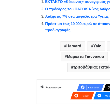
ΕΚΤΑΚΤΟ «Κόκκινος» συναγερμός γι
O πρόεδρος του ΠΑΣΟΚ Νίκος Ανδρου
Αυξήσεις 7% στα ασφάλιστρα Υγείας 
Πρόστιμο έως 10.000 ευρώ σε όποιον ν
προδιαγραφές
Harvard
Yale
Μαριέττα Γιαννάκου
τριτοβάθμιας εκπα
Κοινοποίηση
Facebook
Reddit
Mes