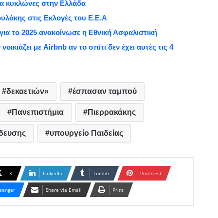
α κυκλώνες στην Ελλάδα
λάκης στις Εκλογές του Ε.Ε.Α
για το 2025 ανακοίνωσε η Εθνική Ασφαλιστική
οικιάζει με Airbnb αν το σπίτι δεν έχει αυτές τις 4
δεκαετιών»
έσπασαν ταμπού
Πανεπιστήμια
Πιερρακάκης
ίδευσης
υπουργείο Παιδείας
X
LinkedIn
Tumblr
Pinterest
senger
Share via Email
Print