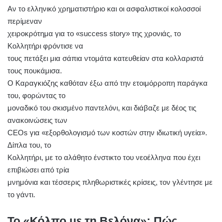
Αν το ελληνικό χρηματιστήριο και οι ασφαλιστικοί κολοσσοί
περίμεναν
χειροκρότημα για το «success story» της χρονιάς, το
Κολλητήρι φρόντισε να
τους πετάξει μια σάπια ντομάτα κατευθείαν στα κολλαριστά
τους πουκάμισα.
Ο Καραγκιόζης καθόταν έξω από την ετοιμόρροπη παράγκα
του, φορώντας το
μοναδικό του σκισμένο παντελόνι, και διάβαζε με δέος τις
ανακοινώσεις των
CEOs για «εξορθολογισμό των κοστών στην ιδιωτική υγεία».
Δίπλα του, το
Κολλητήρι, με το αλάθητο ένστικτο του νεοέλληνα που έχει
επιβιώσει από τρία
μνημόνια και τέσσερις πληθωριστικές κρίσεις, τον γλέντησε με
το γάντι.
Το «Κόλπο με τη Βελόνα»: Πώς