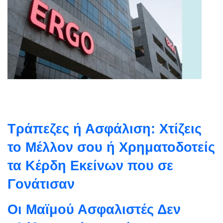
Τράπεζες ή Ασφάλιση: Χτίζεις
το Μέλλον σου ή Χρηματοδοτείς
τα Κέρδη Εκείνων που σε
Γονάτισαν
Οι Μαϊμού Ασφαλιστές Δεν