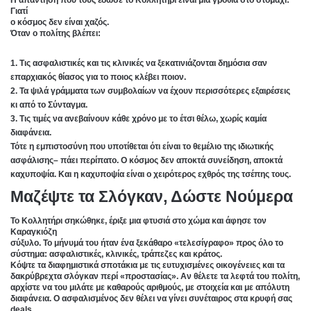
Γιατί
ο κόσμος δεν είναι χαζός.
Όταν ο πολίτης βλέπει:
1. Τις ασφαλιστικές και τις κλινικές να ξεκατινιάζονται δημόσια σαν
επαρχιακός θίασος για το ποιος κλέβει ποιον.
2. Τα ψιλά γράμματα των συμβολαίων να έχουν περισσότερες εξαιρέσεις
κι από το Σύνταγμα.
3. Τις τιμές να ανεβαίνουν κάθε χρόνο με το έτσι θέλω, χωρίς καμία
διαφάνεια.
Τότε η εμπιστοσύνη που υποτίθεται ότι είναι το θεμέλιο της ιδιωτικής
ασφάλισης– πάει περίπατο. Ο κόσμος δεν αποκτά συνείδηση, αποκτά
καχυποψία. Και η καχυποψία είναι ο χειρότερος εχθρός της τσέπης τους.
Μαζέψτε τα Σλόγκαν, Δώστε Νούμερα
Το Κολλητήρι σηκώθηκε, έριξε μια φτυσιά στο χώμα και άφησε τον
Καραγκιόζη
σύξυλο. Το μήνυμά του ήταν ένα ξεκάθαρο «τελεσίγραφο» προς όλο το
σύστημα: ασφαλιστικές, κλινικές, τράπεζες και κράτος.
Κόψτε τα διαφημιστικά σποτάκια με τις ευτυχισμένες οικογένειες και τα
δακρύβρεχτα σλόγκαν περί «προστασίας». Αν θέλετε τα λεφτά του πολίτη,
αρχίστε να του μιλάτε με καθαρούς αριθμούς, με στοιχεία και με απόλυτη
διαφάνεια. Ο ασφαλισμένος δεν θέλει να γίνει συνέταιρος στα κρυφή σας
deals.