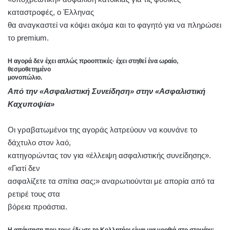
καταστροφές, ο Έλληνας
θα αναγκαστεί να κόψει ακόμα και το φαγητό για να πληρώσει
το premium.
H αγορά δεν έχει απλώς προοπτικές· έχει στηθεί ένα ωραίο,
θεσμοθετημένο
μονοπώλιο.
Από την «Ασφαλιστική Συνείδηση» στην «Ασφαλιστική
Καχυποψία»
Οι γραβατωμένοι της αγοράς λατρεύουν να κουνάνε το
δάχτυλο στον λαό,
κατηγορώντας τον για «έλλειψη ασφαλιστικής συνείδησης».
«Γιατί δεν
ασφαλίζετε τα σπίτια σας;» αναρωτιούνται με απορία από τα
ρετιρέ τους στα
βόρεια προάστια.
Η απάντηση που τους έδωσε το Κολλητήρι είναι μια γροθιά στο στομάχι: