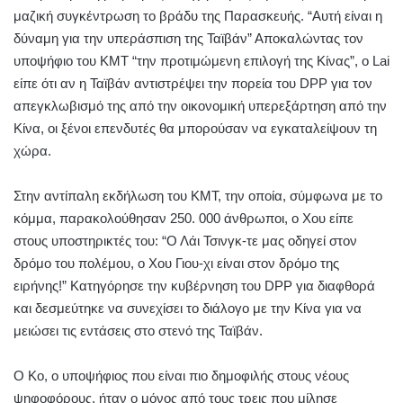
μαζική συγκέντρωση το βράδυ της Παρασκευής. “Αυτή είναι η
δύναμη για την υπεράσπιση της Ταϊβάν” Αποκαλώντας τον
υποψήφιο του KMT “την προτιμώμενη επιλογή της Κίνας”, ο Lai
είπε ότι αν η Ταϊβάν αντιστρέψει την πορεία του DPP για τον
απεγκλωβισμό της από την οικονομική υπερεξάρτηση από την
Κίνα, οι ξένοι επενδυτές θα μπορούσαν να εγκαταλείψουν τη
χώρα.
Στην αντίπαλη εκδήλωση του ΚΜΤ, την οποία, σύμφωνα με το
κόμμα, παρακολούθησαν 250. 000 άνθρωποι, ο Χου είπε
στους υποστηρικτές του: “Ο Λάι Τσινγκ-τε μας οδηγεί στον
δρόμο του πολέμου, ο Χου Γιου-χι είναι στον δρόμο της
ειρήνης!” Κατηγόρησε την κυβέρνηση του DPP για διαφθορά
και δεσμεύτηκε να συνεχίσει το διάλογο με την Κίνα για να
μειώσει τις εντάσεις στο στενό της Ταϊβάν.
Ο Κο, ο υποψήφιος που είναι πιο δημοφιλής στους νέους
ψηφοφόρους, ήταν ο μόνος από τους τρεις που μίλησε