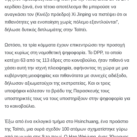
κερδίσει ξανά, ένα τέτοιο αποτέλεσμα θα μπορούσε να
αναγκάσει τον (Κινέζο πρόεδρο) Xi Jinping να πιστέψει ότι οι
πιθανότητες για ενοποίηση χωρίς πόλεμο εξαντλούνται”,
δήλωσε δυτικός διπλωμάτης στην Ταϊπέι.
Ωστόσο, τα τρία κόμματα έχουν επικεντρώσει την προσοχή
τους κυρίως στη νομοθετική ψηφοφορία. Το DPP, το οποίο
κατέχει 63 από τις 113 έδρες στο κοινοβούλιο, ήταν πιθανό να
χάσει αυτή την ισχνή πλειοψηφία, αφήνοντας τη χώρα με μια
κυβέρνηση μειοψηφίας και πιθανότατα με συνεχές αδιέξοδο,
δήλωσαν αξιωματούχοι της εκστρατείας. Και οι τρεις
υποψήφιοι κάλεσαν το βράδυ της Παρασκευής τους
υποστηρικτές τους να τους υποστηρίξουν στην ψηφοφορία για
το κοινοβούλιο.
Έξω από ένα εκλογικό τμήμα στο Hsinchuang, ένα προάστιο
της Ταϊπέι, μια ουρά σχεδόν 100 ατόμων σχηματίστηκε γύρω
από τη γωνία στις 9 το πρωί. Ο Han Wei-jung, ένας 30χρονος