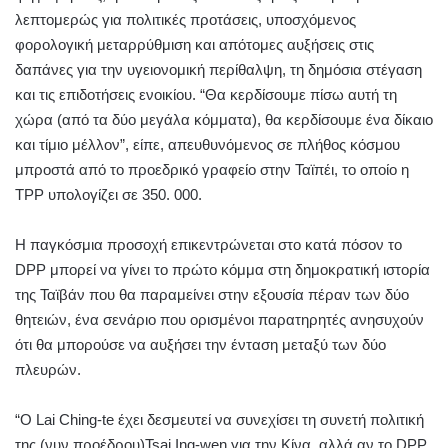
λεπτομερώς για πολιτικές προτάσεις, υποσχόμενος
φορολογική μεταρρύθμιση και απότομες αυξήσεις στις
δαπάνες για την υγειονομική περίθαλψη, τη δημόσια στέγαση
και τις επιδοτήσεις ενοικίου. “Θα κερδίσουμε πίσω αυτή τη
χώρα (από τα δύο μεγάλα κόμματα), θα κερδίσουμε ένα δίκαιο
και τίμιο μέλλον”, είπε, απευθυνόμενος σε πλήθος κόσμου
μπροστά από το προεδρικό γραφείο στην Ταϊπέι, το οποίο η
TPP υπολογίζει σε 350. 000.
Η παγκόσμια προσοχή επικεντρώνεται στο κατά πόσον το
DPP μπορεί να γίνει το πρώτο κόμμα στη δημοκρατική ιστορία
της Ταϊβάν που θα παραμείνει στην εξουσία πέραν των δύο
θητειών, ένα σενάριο που ορισμένοι παρατηρητές ανησυχούν
ότι θα μπορούσε να αυξήσει την ένταση μεταξύ των δύο
πλευρών.
“Ο Lai Ching-te έχει δεσμευτεί να συνεχίσει τη συνετή πολιτική
της (νυν προέδρου)Tsai Ing-wen για την Κίνα, αλλά αν το DPP