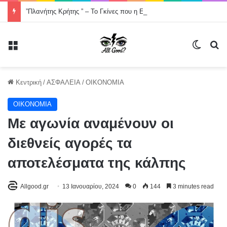
”Πλανήτης Κρήτης ” – Το Γκίνες που η Ελλάδα σχεδόν ξέχασε -Χορός στον οδικό άξονα της Κρήτης, Χανιά- Άγιος Νικόλαος μήκους 200000 μέτρων .
Μενού
Switch
Α
Κεντρική
/
ΑΣΦΑΛΕΙΑ
/
ΟΙΚΟΝΟΜΙΑ
ΟΙΚΟΝΟΜΙΑ
Με αγωνία αναμένουν οι
διεθνείς αγορές τα
αποτελέσματα της κάλπης
Allgood.gr
13 Ιανουαρίου, 2024
0
144
3 minutes read