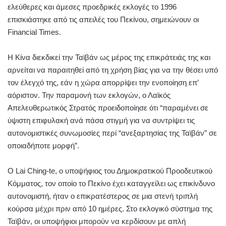
ελεύθερες και άμεσες προεδρικές εκλογές το 1996
επισκιάστηκε από τις απειλές του Πεκίνου, σημειώνουν οι
Financial Times.
Η Κίνα διεκδικεί την Ταϊβάν ως μέρος της επικράτειάς της και
αρνείται να παραιτηθεί από τη χρήση βίας για να την θέσει υπό
τον έλεγχό της, εάν η χώρα απορρίψει την ενοποίηση επ’
αόριστον. Την παραμονή των εκλογών, ο Λαϊκός
Απελευθερωτικός Στρατός προειδοποίησε ότι “παραμένει σε
ύψιστη επιφυλακή ανά πάσα στιγμή για να συντρίψει τις
αυτονομιστικές συνωμοσίες περί “ανεξαρτησίας της Ταϊβάν” σε
οποιαδήποτε μορφή”.
Ο Lai Ching-te, ο υποψήφιος του Δημοκρατικού Προοδευτικού
Κόμματος, τον οποίο το Πεκίνο έχει καταγγείλει ως επικίνδυνο
αυτονομιστή, ήταν ο επικρατέστερος σε μια στενή τριπλή
κούρσα μέχρι πριν από 10 ημέρες. Στο εκλογικό σύστημα της
Ταϊβάν, οι υποψήφιοι μπορούν να κερδίσουν με απλή