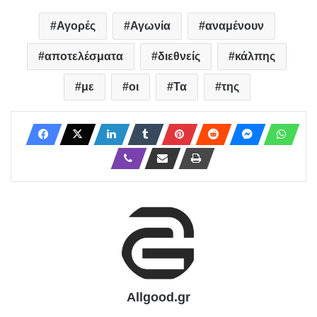
Αγορές
Αγωνία
αναμένουν
αποτελέσματα
διεθνείς
κάλπης
με
οι
Τα
της
Allgood.gr