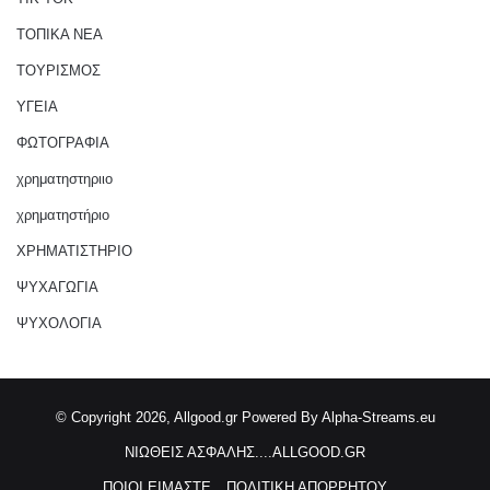
ΤΟΠΙΚΑ ΝΕΑ
ΤΟΥΡΙΣΜΟΣ
ΥΓΕΙΑ
ΦΩΤΟΓΡΑΦΙΑ
χρηματηστηριιο
χρηματηστήριο
ΧΡΗΜΑΤΙΣΤΗΡΙΟ
ΨΥΧΑΓΩΓΙΑ
ΨΥΧΟΛΟΓΙΑ
© Copyright 2026, Allgood.gr
Powered By Alpha-Streams.eu
ΝΙΩΘΕΙΣ ΑΣΦΑΛΗΣ....ALLGOOD.GR
ΠΟΙΟΙ ΕΙΜΑΣΤΕ
ΠΟΛΙΤΙΚΗ ΑΠΟΡΡΗΤΟΥ